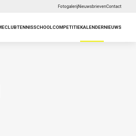
Fotogalerij
Nieuwsbrieven
Contact
ME
CLUB
TENNISSCHOOL
COMPETITIE
KALENDER
NIEUWS